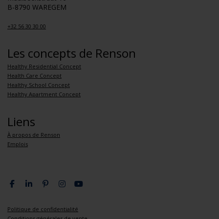
B-8790 WAREGEM
+32 56 30 30 00
Les concepts de Renson
Healthy Residential Concept
Health Care Concept
Healthy School Concept
Healthy Apartment Concept
Liens
À propos de Renson
Emplois
Politique de confidentialité
Conditions générales de vente