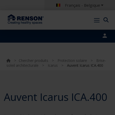
Français - Belgique
Portal login
>
Chercher produits
>
Protection solaire
>
Brise-
soleil architecturale
>
Icarus
>
Auvent Icarus ICA.400
Auvent Icarus ICA.400