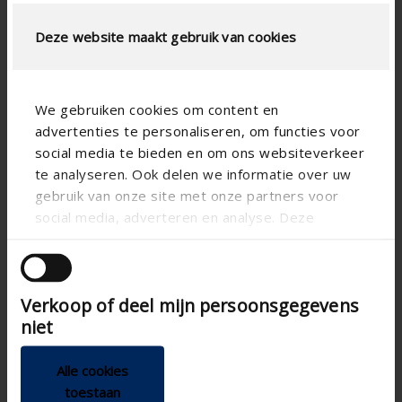
Deze website maakt gebruik van cookies
Spécifications techniques
We gebruiken cookies om content en
Alignement horizontal
Alignement
advertenties te personaliseren, om functies voor
social media te bieden en om ons websiteverkeer
Aluminium
Matière
te analyseren. Ook delen we informatie over uw
Aero
Forme de lame
gebruik van onze site met onze partners voor
Appartement , Hôpital ,
Type de bâtiment
social media, adverteren en analyse. Deze
Bureaux , École , Véranda
partners kunnen deze gegevens combineren met
Construction neuve , Projet
Type de concept
andere informatie die u aan ze heeft verstrekt of
, Rénovation
die ze hebben verzameld op basis van uw gebruik
Ica400h3
SS Type de lame SS Variant
Verkoop of deel mijn persoonsgegevens
van hun services.
niet
Fenêtre en angle , Fenêtre
Type de fenêtre
standard - vertical
Alle cookies
toestaan