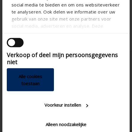
social media te bieden en om ons websiteverkeer
te analyseren. Ook delen we informatie over uw
gebruik van onze site met onze partners voor
social media, adverteren en analyse. Deze
partners kunnen deze gegevens combineren met
andere informatie die u aan ze heeft verstrekt of
die ze hebben verzameld op basis van uw gebruik
Verkoop of deel mijn persoonsgegevens
van hun services.
niet
Alle cookies
toestaan
Belgique
Voorkeur instellen
Alleen noodzakelijke