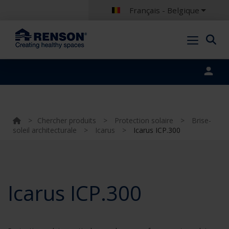
Français - Belgique
Portal login
>
Chercher produits
>
Protection solaire
>
Brise-
soleil architecturale
>
Icarus
>
Icarus ICP.300
Icarus ICP.300