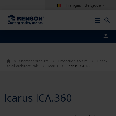
Français - Belgique
Portal login
>
Chercher produits
>
Protection solaire
>
Brise-
soleil architecturale
>
Icarus
>
Icarus ICA.360
Icarus ICA.360