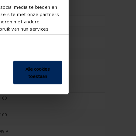
158
social media te bieden en
nze site met onze partners
10.5
ineren met andere
ruik van hun services.
0.309
16.5
0.246
0
Alle cookies
toestaan
100
100
100
99.9