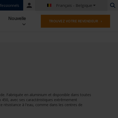
Français - Belgique
Portal
fessionnels
login
Néerlandais - Belgique
Nouvelle
TROUVEZ VOTRE REVENDEUR ›
Français - Belgique
Néerlandais - Pays-Bas
Allemand - Allemagne
Français - France
Worldwide
Anglais - Grande-Bretagne
Anglais - USA
Français - Luxembourg
Allemand - Autriche
Allemand - Suisse
Français - Suisse
ade. Fabriquée en aluminium et disponible dans toutes
Tchèque - République Tchèque
ion 450, avec ses caractéristiques extrêmement
Hongrois - Hongrie
nte résistance à l'eau, comme dans les centres de
Italien - Italie
Polonais - Pologne