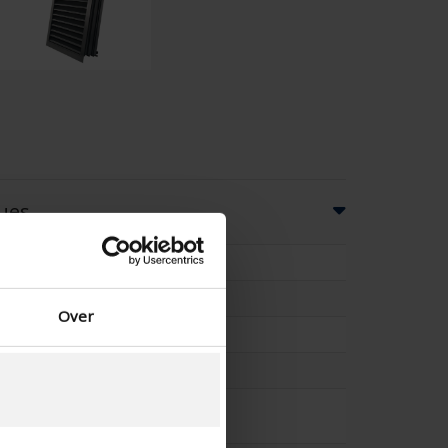
ques
57
50
Over
x
IP44
153