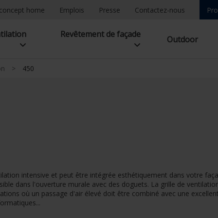
concept home
Emplois
Presse
Contactez-nous
Pro
tilation
Revêtement de façade
Outdoor
on
>
450
ilation intensive et peut être intégrée esthétiquement dans votre faç
ible dans l'ouverture murale avec des doguets. La grille de ventilat
cations où un passage d'air élevé doit être combiné avec une excelle
formatiques...