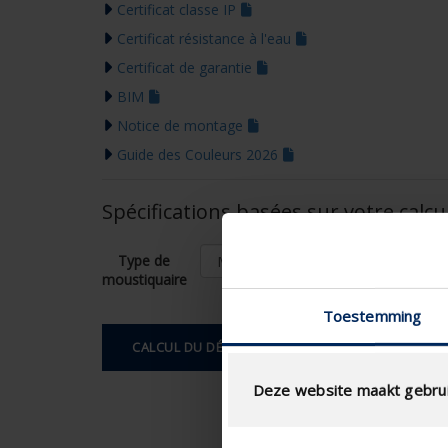
Certificat classe IP
Certificat résistance à l'eau
Certificat de garantie
BIM
Notice de montage
Guide des Couleurs 2026
Spécifications basées sur votre calcu
Type de
moustiquaire
Toestemming
CALCUL DU DÉBIT D'AIR
Deze website maakt gebrui