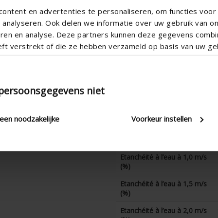
Profondeur de grille totale
ontent en advertenties te personaliseren, om functies voor 
(mm)
analyseren. Ook delen we informatie over uw gebruik van o
Facteur K (aspiration)
teren en analyse. Deze partners kunnen deze gegevens comb
eft verstrekt of die ze hebben verzameld op basis van uw geb
Coefficient CE
Facteur K (extraction)
Coefficient CD
 persoonsgegevens niet
Etanchéité à l’eau à 0 m/s
(%)
leen noodzakelijke
Voorkeur instellen
Etanchéité à l’eau à 0,5 m/s
(%)
Etanchéité à l’eau à 1,0 m/s
(%)
Etanchéité à l’eau à 1,5 m/s
(%)
Etanchéité à l’eau à 2,0 m/s