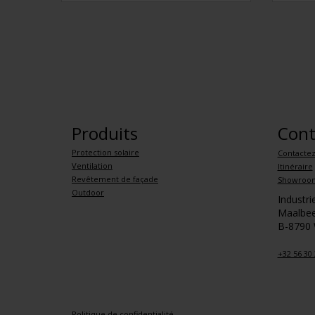
Produits
Cont
Protection solaire
Contacte
Ventilation
Itinéraire
Revêtement de façade
Showroo
Outdoor
Industr
Maalbee
B-8790
+32 56 30 
Politique de confidentialité