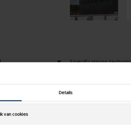
l
Spécifications techni
Surface physique libre (%)
Pas de lame (mm)
Details
technical.standaardgaastype
technical.ip_klasse
k van cookies
Profondeur à encastrer
(mm)