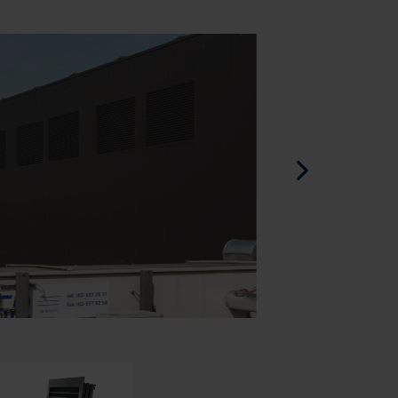
Espagnol - l'Espagne
Danois - Danemark
Norwegian - Norway
Suédois - Suède
Anglias - Irlande
Anglais - Canada
Moyen Orient
Russe - La russie
Chinois - Chine