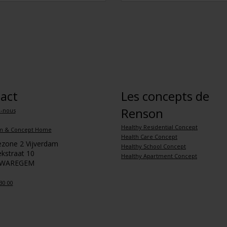
act
Les concepts de
Renson
z-nous
Healthy Residential Concept
m & Concept Home
Health Care Concept
iezone 2 Vijverdam
Healthy School Concept
kstraat 10
Healthy Apartment Concept
 WAREGEM
30 00