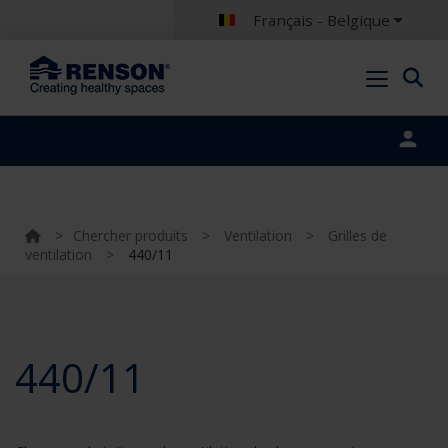
Français - Belgique
Portal login
>
Chercher produits
>
Ventilation
>
Grilles de
ventilation
>
440/11
440/11