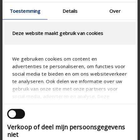
Toestemming
Details
Over
Deze website maakt gebruik van cookies
We gebruiken cookies om content en
advertenties te personaliseren, om functies voor
social media te bieden en om ons websiteverkeer
Spécifications basées sur votre calcul
te analyseren. Ook delen we informatie over uw
gebruik van onze site met onze partners voor
Type de moustiquaire
social media, adverteren en analyse. Deze
partners kunnen deze gegevens combineren met
andere informatie die u aan ze heeft verstrekt of
die ze hebben verzameld op basis van uw gebruik
Verkoop of deel mijn persoonsgegevens
van hun services.
CALCUL DU DÉBIT D'AIR
niet