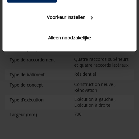
Intégration complète de la
Domotique
commande et feedback
Voorkeur instellen
Détecteur externe de RH ,
Détecteurs externes de la
Détecteur externe de COV ,
qualité de l'air
Détecteur externe de CO2
Alleen noodzakelijke
Récupération de chaleur
550
Hauteur (mm)
Quatre raccords supérieurs
Type de raccordement
et quatre raccords latéraux
Résidentiel
Type de bâtiment
Construction neuve ,
Type de concept
Rénovation
Exécution à gauche ,
Type d'exécution
Exécution à droite
700
Largeur (mm)