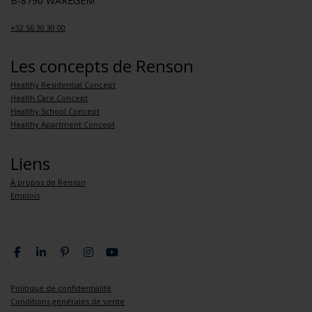
B-8790 WAREGEM
+32 56 30 30 00
Les concepts de Renson
Healthy Residential Concept
Health Care Concept
Healthy School Concept
Healthy Apartment Concept
Liens
À propos de Renson
Emplois
Politique de confidentialité
Conditions générales de vente