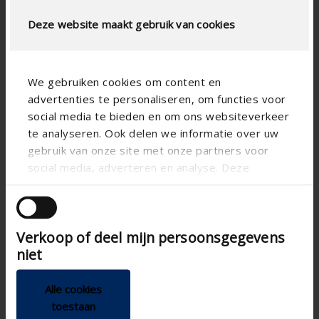
Deze website maakt gebruik van cookies

We gebruiken cookies om content en
advertenties te personaliseren, om functies voor
social media te bieden en om ons websiteverkeer
te analyseren. Ook delen we informatie over uw
Spécifications techniques
gebruik van onze site met onze partners voor
social media, adverteren en analyse. Deze
partners kunnen deze gegevens combineren met
App
andere informatie die u aan ze heeft verstrekt of
die ze hebben verzameld op basis van uw gebruik
Fonction Breeze
Verkoop of deel mijn persoonsgegevens
van hun services.
Certifié CE
niet
Commande à la demande
(modulée)
Alle cookies
Ø 160
Diamètre de raccordement
toestaan