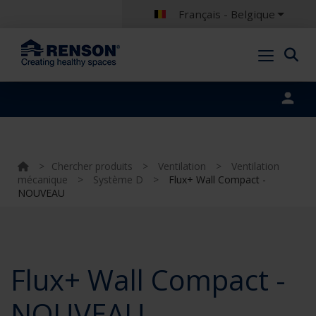
Français - Belgique
Portal login
>
Chercher produits
>
Ventilation
>
Ventilation
mécanique
>
Système D
>
Flux+ Wall Compact -
NOUVEAU
Flux+ Wall Compact -
NOUVEAU