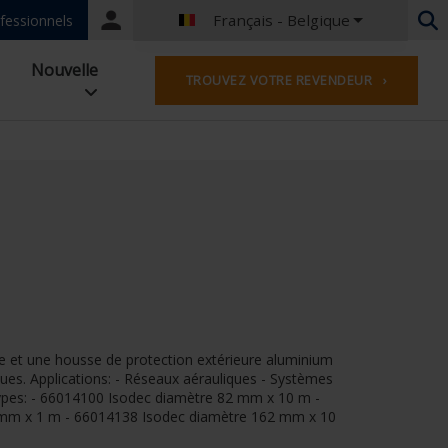
Français - Belgique
Portal
fessionnels
login
Néerlandais - Belgique
Nouvelle
TROUVEZ VOTRE REVENDEUR ›
Français - Belgique
Néerlandais - Pays-Bas
Allemand - Allemagne
Français - France
Worldwide
Anglais - Grande-Bretagne
Français - Luxembourg
Allemand - Autriche
Allemand - Suisse
Français - Suisse
Espagnol - l'Espagne
re et une housse de protection extérieure aluminium
Anglias - Irlande
ques. Applications: - Réseaux aérauliques - Systèmes
Anglais - Canada
Types: - 66014100 Isodec diamètre 82 mm x 10 m -
Moyen Orient
mm x 1 m - 66014138 Isodec diamètre 162 mm x 10
Russe - La russie