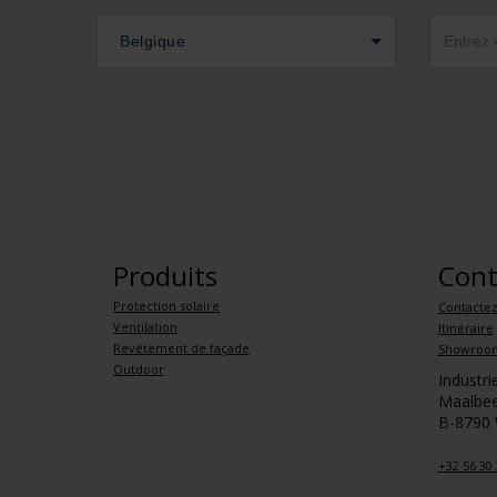
Belgique
Produits
Cont
Protection solaire
Contacte
Ventilation
Itinéraire
Revêtement de façade
Showroo
Outdoor
Industr
Maalbee
B-8790
+32 56 30 