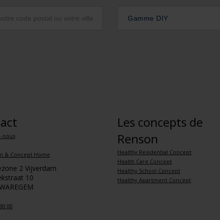
Gamme DIY
act
Les concepts de
Renson
z-nous
Healthy Residential Concept
m & Concept Home
Health Care Concept
iezone 2 Vijverdam
Healthy School Concept
kstraat 10
Healthy Apartment Concept
 WAREGEM
30 00