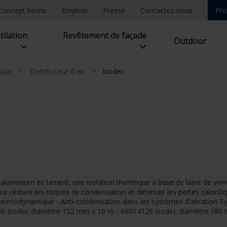
concept home
Emplois
Presse
Contactez-nous
Pro
tilation
Revêtement de façade
Outdoor
ique
>
Distributeur d'air
>
Isodec
 aluminium en laminé, une isolation thermique à base de laine de ver
 réduire les risques de condensation et diminuer les pertes calorifi
 thermodynamique - Anti-condensation dans les systèmes d’aération 
6 Isodec diamètre 152 mm x 10 m - 66014129 Isodec diamètre 180 