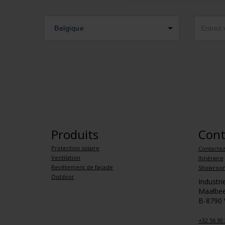
Belgique
Produits
Cont
Protection solaire
Contacte
Ventilation
Itinéraire
Revêtement de façade
Showroo
Outdoor
Industr
Maalbee
B-8790
+32 56 30 