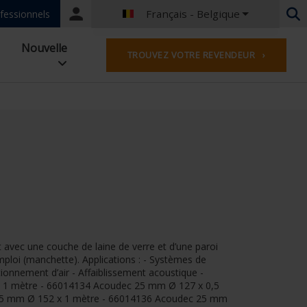
Français - Belgique
Portal
fessionnels
login
Néerlandais - Belgique
Nouvelle
TROUVEZ VOTRE REVENDEUR ›
Français - Belgique
Néerlandais - Pays-Bas
Allemand - Allemagne
Français - France
Worldwide
Anglais - Grande-Bretagne
Français - Luxembourg
Allemand - Autriche
Allemand - Suisse
Français - Suisse
Espagnol - l'Espagne
 avec une couche de laine de verre et d’une paroi
Anglias - Irlande
ploi (manchette). Applications : - Systèmes de
Anglais - Canada
tionnement d’air - Affaiblissement acoustique -
Moyen Orient
x 1 mètre - 66014134 Acoudec 25 mm Ø 127 x 0,5
25 mm Ø 152 x 1 mètre - 66014136 Acoudec 25 mm
Russe - La russie