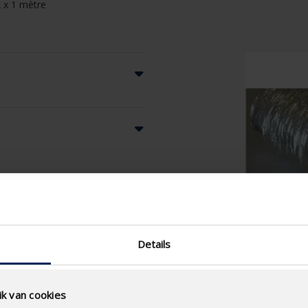
 x 1 mètre
Details
k van cookies