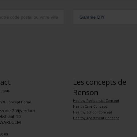
Gamme DIY
act
Les concepts de
Renson
z-nous
Healthy Residential Concept
m & Concept Home
Health Care Concept
iezone 2 Vijverdam
Healthy School Concept
kstraat 10
Healthy Apartment Concept
 WAREGEM
30 00