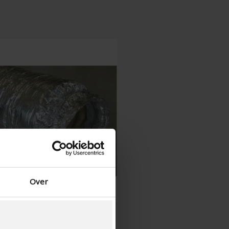
Chinois - Chine
Over