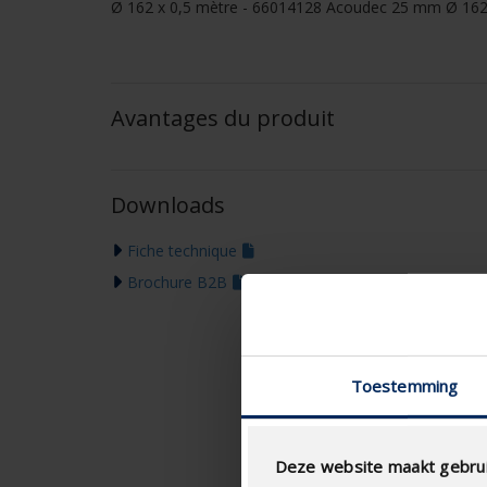
Ø 162 x 0,5 mètre - 66014128 Acoudec 25 mm Ø 162
Avantages du produit
Downloads
Fiche technique
Brochure B2B
Toestemming
Deze website maakt gebrui