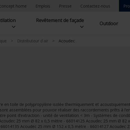
concept home
Emplois
Presse
Contactez-nous
Pro
tilation
Revêtement de façade
Outdoor
ique
>
Distributeur d'air
>
Acoudec
re en toile de polypropylène isolée thermiquement et acoustiquement
sont assemblées pour pouvoir réaliser des raccordements prêts à l’em
ntre point d’extraction - unité de ventilation < 3m - Systèmes de condi
3 Acoudec 25 mm Ø 82 x 0,5 mètre - 66014125 Acoudec 25 mm Ø 82 
- 66014135 Acoudec 25 mm Ø 152 x 0,5 mètre - 66014127 Acoudec 