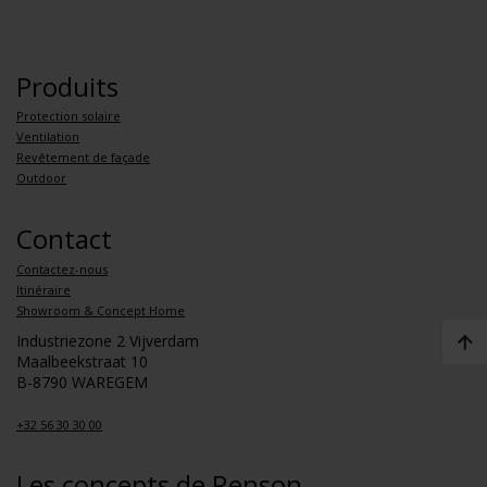
Produits
Protection solaire
Ventilation
Revêtement de façade
Outdoor
Contact
Contactez-nous
Itinéraire
Showroom & Concept Home
Industriezone 2 Vijverdam
Maalbeekstraat 10
B-8790 WAREGEM
+32 56 30 30 00
Les concepts de Renson