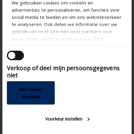
We gebruiken cookies om content en
advertenties te personaliseren, om functies voor
social media te bieden en om ons websiteverkeer
te analyseren. Ook delen we informatie over uw
gebruik van onze site met onze partners voor
Spécifications techniques
social media, adverteren en analyse. Deze
partners kunnen deze gegevens combineren met
160
Diamètre
andere informatie die u aan ze heeft verstrekt of
die ze hebben verzameld op basis van uw gebruik
841
Hauteur (mm)
Verkoop of deel mijn persoonsgegevens
van hun services.
Montage horizontal
Possibilités d'installation
niet
Couplable
Alle cookies
toestaan
Voorkeur instellen