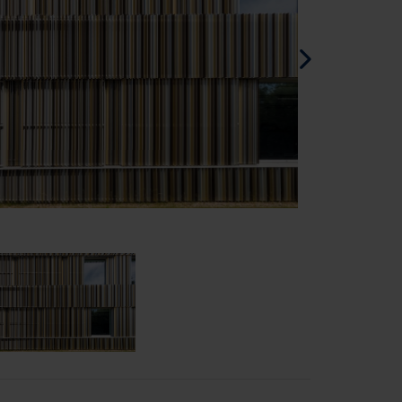
Espagnol - l'Espagne
Danois - Danemark
Norwegian - Norway
Suédois - Suède
Anglias - Irlande
Anglais - Canada
Moyen Orient
Russe - La russie
Chinois - Chine