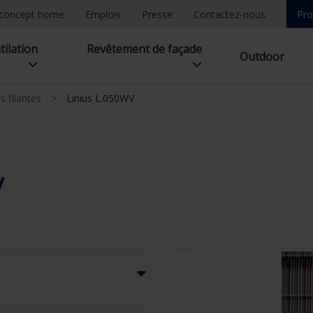
concept home
Emplois
Presse
Contactez-nous
Pro
tilation
Revêtement de façade
Outdoor
s filantes
>
Linius L.050WV
V