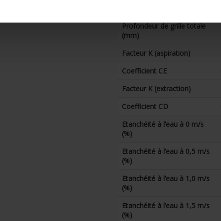
technical.lameldiepte_mm
Profondeur de grille totale
(mm)
Facteur K (aspiration)
Coefficient CE
Facteur K (extraction)
Coefficient CD
Etanchéité à l’eau à 0 m/s
(%)
Etanchéité à l’eau à 0,5 m/s
(%)
Etanchéité à l’eau à 1,0 m/s
(%)
Etanchéité à l’eau à 1,5 m/s
(%)