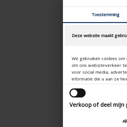
Toestemming
Deze website maakt gebrui
We gebruiken cookies om c
om ons websiteverkeer te 
voor social media, adver
informatie die u aan ze he
Verkoop of deel mijn
Al