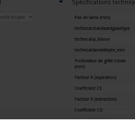
l
Spécifications techni
Pas de lame (mm)
technical.standaardgaastype
technical.ip_klasse
technical.lameldiepte_mm
Profondeur de grille totale
(mm)
Facteur K (aspiration)
Coefficient CE
Facteur K (extraction)
Coefficient CD
Etanchéité à l’eau à 0 m/s
(%)