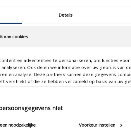
Etanchéité à l’eau à 0,5 m/s
(%)
Details
Etanchéité à l’eau à 1,0 m/s
(%)
Etanchéité à l’eau à 1,5 m/s
k van cookies
(%)
Etanchéité à l’eau à 2,0 m/s
(%)
ontent en advertenties te personaliseren, om functies voor 
Etanchéité à l’eau à 2,5 m/s
analyseren. Ook delen we informatie over uw gebruik van o
(%)
teren en analyse. Deze partners kunnen deze gegevens comb
eft verstrekt of die ze hebben verzameld op basis van uw geb
Etanchéité à l’eau à 3,0 m/s
(%)
Etanchéité à l’eau à 3,5 m/s
(%)
 persoonsgegevens niet
technical.standaardgaastype
leen noodzakelijke
Voorkeur instellen
technical.ip_klasse