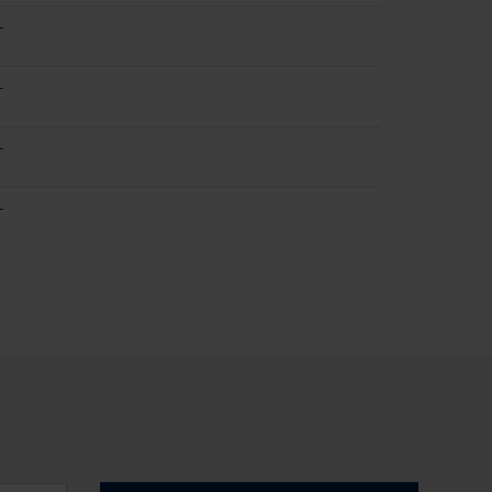
-
-
-
-