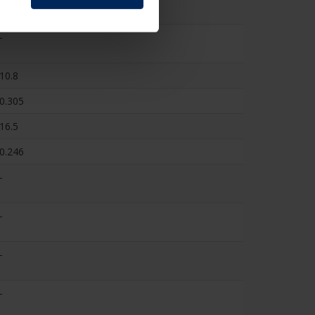
130
-
10.8
0.305
16.5
0.246
-
-
-
-