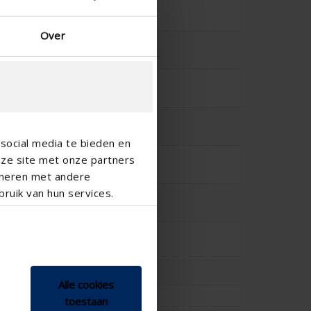
-
Over
-
-
-
social media te bieden en
-
nze site met onze partners
ineren met andere
ruik van hun services.
-
-
-
Alle cookies
-
toestaan