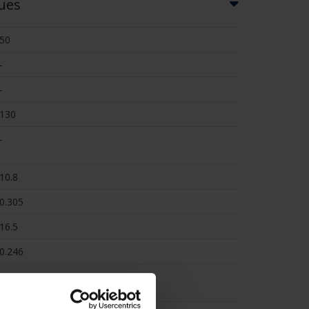
ques
50
-
-
130
-
10.8
0.305
16.5
0.246
-