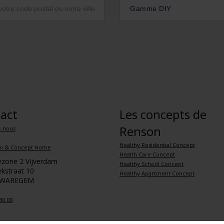
Gamme DIY
act
Les concepts de
Renson
z-nous
Healthy Residential Concept
m & Concept Home
Health Care Concept
iezone 2 Vijverdam
Healthy School Concept
kstraat 10
Healthy Apartment Concept
 WAREGEM
30 00