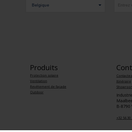
Belgique
Produits
Cont
Protection solaire
Contacte
Ventilation
Itinéraire
Revêtement de façade
Showroo
Outdoor
Industr
Maalbee
B-8790
+32 56 30 