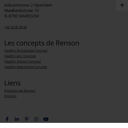
Industriezone 2 Vijverdam
Maalbeekstraat 10
B-8790 WAREGEM
+32 56 30 30 00
Les concepts de Renson
Healthy Residential Concept
Health Care Concept
Healthy School Concept
Healthy Apartment Concept
Liens
À propos de Renson
Emplois