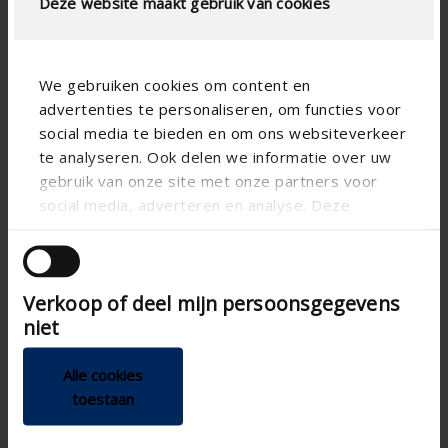
Deze website maakt gebruik van cookies
We gebruiken cookies om content en
advertenties te personaliseren, om functies voor
social media te bieden en om ons websiteverkeer
te analyseren. Ook delen we informatie over uw
Convient pour montage au mur et au plafond
gebruik van onze site met onze partners voor
Idéal pour des pièces petites à moyennes
social media, adverteren en analyse. Deze
Convient pour le coffrage de radiateurs
partners kunnen deze gegevens combineren met
andere informatie die u aan ze heeft verstrekt of
PLUS D'INFOS ›
die ze hebben verzameld op basis van uw gebruik
Verkoop of deel mijn persoonsgegevens
van hun services.
niet
7503M
Alle cookies
toestaan