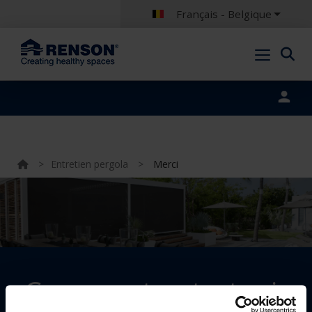
Français - Belgique
Portal login
>
Entretien pergola
>
Merci
Comment entretenir