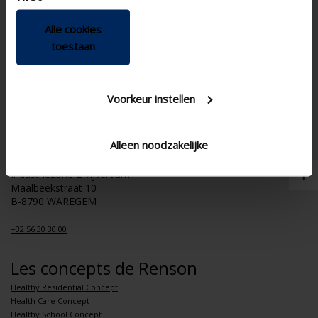
Produits
Alle cookies
Protection solaire
Ventilation
toestaan
Revêtement de façade
Outdoor
Voorkeur instellen
Contact
Contactez-nous
Itinéraire
Alleen noodzakelijke
Showroom & Concept Home
Industriezone 2 Vijverdam
Maalbeekstraat 10
B-8790 WAREGEM
+32 56 30 30 00
Les concepts de Renson
Healthy Residential Concept
Health Care Concept
Healthy School Concept