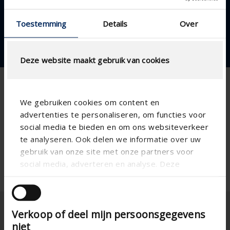
votre pergola Renson
Toestemming
Details
Over
?
Deze website maakt gebruik van cookies
We gebruiken cookies om content en
Merci de votre
advertenties te personaliseren, om functies voor
social media te bieden en om ons websiteverkeer
demande
te analyseren. Ook delen we informatie over uw
gebruik van onze site met onze partners voor
social media, adverteren en analyse. Deze
partners kunnen deze gegevens combineren met
Nous vous contacterons dès que possible.
andere informatie die u aan ze heeft verstrekt of
die ze hebben verzameld op basis van uw gebruik
Verkoop of deel mijn persoonsgegevens
van hun services.
niet