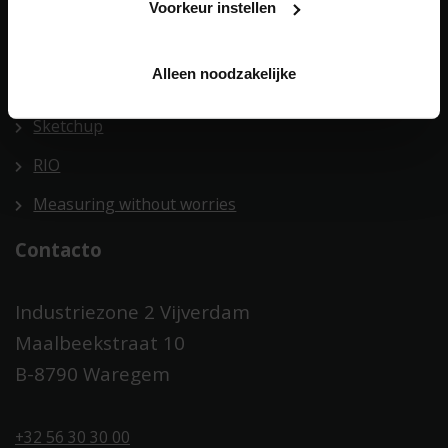
Rejillas Renson
Voorkeur instellen
Guía de marca
Alleen noodzakelijke
Libros de fotos digitales
Sketchup
RIO
Measuring without worries
Contacto
Industriezone 2 Vijverdam
Maalbeekstraat 10
B-8790 Waregem
+32 56 30 30 00