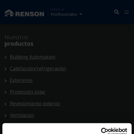
Usted es
Profesionales
Nuestros
productos
Building Automation
Calefacción/refrigeración
Exteriores
Protección solar
Revestimiento exterior
Ventilación
Building automation