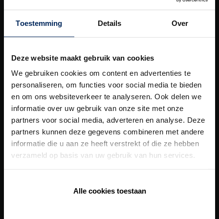
Nuestras
soluciones globales
Toestemming
Details
Over
Health Care Concept
Deze website maakt gebruik van cookies
Healthy Apartment Concept
We gebruiken cookies om content en advertenties te
Healthy Residential Concept
personaliseren, om functies voor social media te bieden
en om ons websiteverkeer te analyseren. Ook delen we
Healthy School Concept
informatie over uw gebruik van onze site met onze
Herramientas digitales​
partners voor social media, adverteren en analyse. Deze
partners kunnen deze gegevens combineren met andere
informatie die u aan ze heeft verstrekt of die ze hebben
BIM Support
verzameld op basis van uw gebruik van hun services.
POS Manual
General sales conditions
Alle cookies toestaan
Lead tool para Embajadores