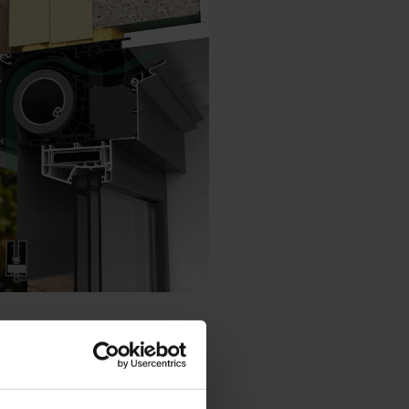
Danés - Dinamarca
Norwegian - Norway
Sueco - suecia
English - Ireland
English - Canada
Middle East
Russian - Russia
Chinese - China