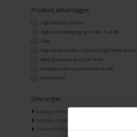
Product advantages
High thermal comfort
High sound damping: up to 40 (-1;-4) dB
I-flux
High visual comfort: control of light levels and 
Wind guarantee up to 130 km/h
Ventilation and sun protection in one
Insect-proof
Descargas
Catálogo tecnico
Catálogo comercial
Declaration of performance