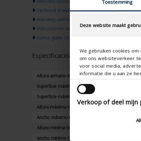
Memoria tecnica
Toestemming
Technical drawing
Warranty certificate
Deze website maakt gebrui
Instrucciones de montaje
Colour guide 2026
We gebruiken cookies om c
Especificación técnica
om ons websiteverkeer te 
voor social media, adver
informatie die u aan ze he
Altura armario (mm)
Superficie máxima (m²)
Superficie máxima acoplado (m²)
Verkoop of deel mijn
Altura máxima tejido (mm)
Ancho máximo tejido (mm)
Al
Altura mínima tejido (mm)
Ancho mínimo tejido (mm)