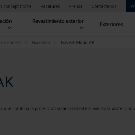
n concept home
Vacatures
Prensa
Contáctenos
Pr
lación
Revestimiento exterior
Exteriores
 exteriores
>
Fixscreen
>
Fixvent Mono AK
AK
que combina la protección solar resistente al viento, la protección c