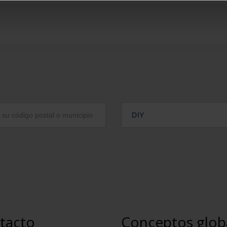
DIY
tacto
Conceptos glob