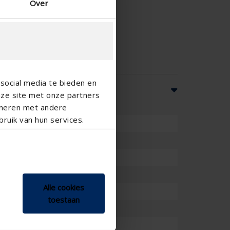
Over
social media te bieden en
nze site met onze partners
ineren met andere
ruik van hun services.
Alle cookies
toestaan