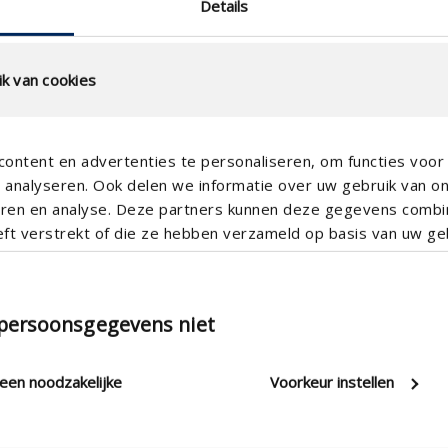
Details
k van cookies
ontent en advertenties te personaliseren, om functies voor 
analyseren. Ook delen we informatie over uw gebruik van o
teren en analyse. Deze partners kunnen deze gegevens comb
eft verstrekt of die ze hebben verzameld op basis van uw geb
132
12
18
 persoonsgegevens niet
3000
4000
leen noodzakelijke
Voorkeur instellen
300
675