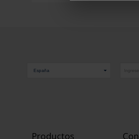
España
Productos
Con