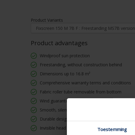
Product Variants
Product advantages
Windproof sun protection
Freestanding, without construction behind
Dimensions up to 16.8 m²
Comprehensive warranty terms and conditions
Fabric roller tube removable from bottom
Wind guarantee up to 130 km/h
Smooth, silent and durable operation
Durable design
Invisible head box
Toestemming