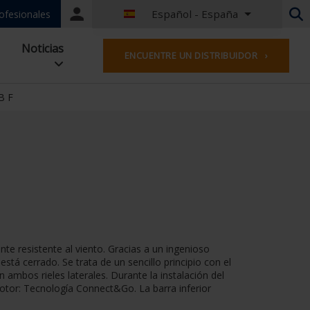
Español - España
Nuestros
ofesionales
portales
Holandés - Bélgica
Noticias
ENCUENTRE UN DISTRIBUIDOR ›
Francés - Bélgica
Holandés - los Países Bajos
Alemán Alemania
B F
French - France
Worldwide
Inglés - reino unido
Francés - Luxemburgo
Alemán - Austria
Alemán - Suiza
Francés - Suiza
Checa - República Checa
e resistente al viento. Gracias a un ingenioso
Húngaro - Hungría
tá cerrado. Se trata de un sencillo principio con el
Italiano - Italia
ambos rieles laterales. Durante la instalación del
Polaco - Polonia
 motor: Tecnología Connect&Go. La barra inferior
Español - España