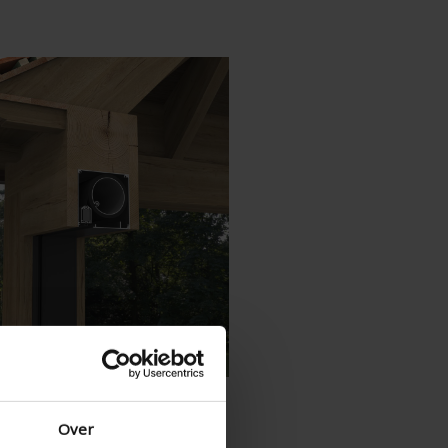
Danés - Dinamarca
Norwegian - Norway
Sueco - suecia
English - Ireland
English - Canada
Middle East
Russian - Russia
Chinese - China
Over