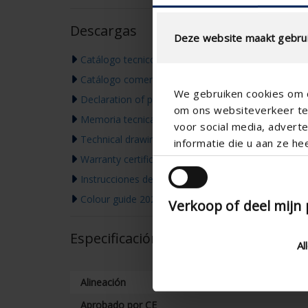
Descargas
Deze website maakt gebrui
Catálogo tecnico
Catálogo comercial
We gebruiken cookies om c
Declaration of performance
om ons websiteverkeer te 
Memoria tecnica
voor social media, adver
Technical drawing
informatie die u aan ze he
Warranty certificate
Instrucciones de montaje
Colour guide 2026
Verkoop of deel mijn
Especificación técnica
Al
Alineación
Aprobado por CE