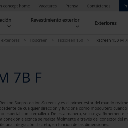
n concept home
Vacatures
Prensa
Contáctenos
Pr
lación
Revestimiento exterior
Exteriores
 exteriores
>
Fixscreen
>
Fixscreen 150
>
Fixscreen 150 M 7
M 7B F
Renson Sunprotection-Screens y es el primer estor del mundo realment
procedente de cualquier dirección y funciona como mosquitero cuando es
mo especial con cremallera. De esta manera, se integra firmemente en 
 la conexión eléctrica se realiza fácilmente a través del conector del
ite una integración discreta, en función de las dimensiones.