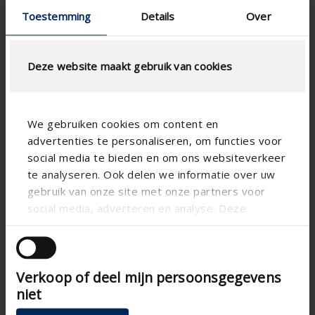
Toestemming
Details
Over
Deze website maakt gebruik van cookies
We gebruiken cookies om content en
advertenties te personaliseren, om functies voor
social media te bieden en om ons websiteverkeer
te analyseren. Ook delen we informatie over uw
gebruik van onze site met onze partners voor
social media, adverteren en analyse. Deze
partners kunnen deze gegevens combineren met
Especificación técnica
andere informatie die u aan ze heeft verstrekt of
die ze hebben verzameld op basis van uw gebruik
Verkoop of deel mijn persoonsgegevens
van hun services.
Vertical
Alineación
niet
Aprobado por CE