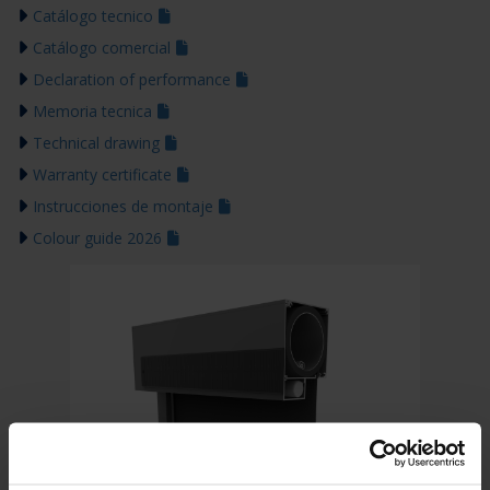
Catálogo tecnico
Catálogo comercial
Declaration of performance
Memoria tecnica
Technical drawing
Warranty certificate
Instrucciones de montaje
Colour guide 2026