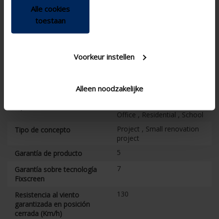
MSio , MSR
Alle cookies
Opciones de control de
protección solar
toestaan
100
Profundidad armario (mm)
Not freestanding
Independiente
Voorkeur instellen
128
Altura armario (mm)
Externally surface-mounted
Situación de instalación
Alleen noodzakelijke
in front of window
Apartment , Hospital ,
Tipo de edificio
Office , Residential , School
Project , Small renovation
Tipo de concepto
project
5
Garantía de producto
7
Garantía sobre tecnología
Fixscreen
130
Resistencia al viento
garantizada en posición
cerrada (Km/h)