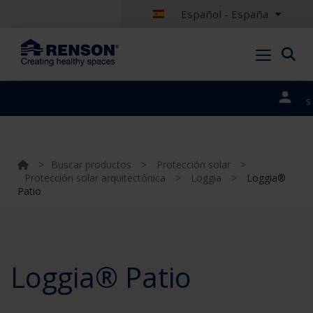
Español - España
Nuestros
portales
>
Buscar productos
>
Protección solar
>
Protección solar arquitectónica
>
Loggia
>
Loggia®
Patio
Loggia® Patio