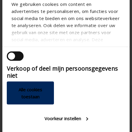
We gebruiken cookies om content en
advertenties te personaliseren, om functies voor
social media te bieden en om ons websiteverkeer
te analyseren. Ook delen we informatie over uw
Especificación técnica
gebruik van onze site met onze partners voor
social media, adverteren en analyse. Deze
partners kunnen deze gegevens combineren met
Vertical
Alineación
andere informatie die u aan ze heeft verstrekt of
Aluminum
Materia
die ze hebben verzameld op basis van uw gebruik
Verkoop of deel mijn persoonsgegevens
van hun services.
niet
Alle cookies
toestaan
Voorkeur instellen
España