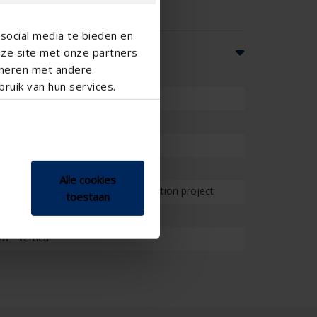
social media te bieden en
nze site met onze partners
ineren met andere
ruik van hun services.
School , Veranda
Alle cookies
on project , Project , Small renovation project
toestaan
 - vertical