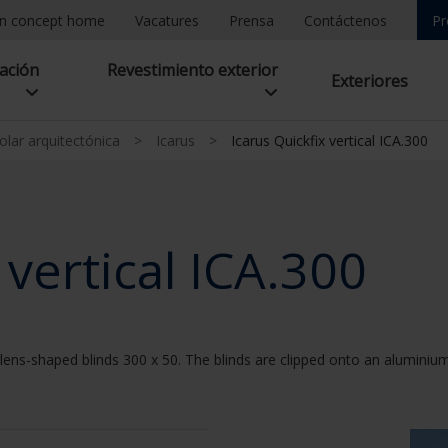
n concept home
Vacatures
Prensa
Contáctenos
Pr
lación
Revestimiento exterior
Exteriores
olar arquitectónica
>
Icarus
>
Icarus Quickfix vertical ICA.300
 vertical ICA.300
 lens-shaped blinds 300 x 50. The blinds are clipped onto an aluminium