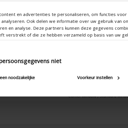
ontent en advertenties te personaliseren, om functies voor 
analyseren. Ook delen we informatie over uw gebruik van o
teren en analyse. Deze partners kunnen deze gegevens comb
eft verstrekt of die ze hebben verzameld op basis van uw geb
Vertical
Aluminum
Aero
 persoonsgegevens niet
Apartment , Hospital , Office , 
New construction/Large renovati
leen noodzakelijke
Voorkeur instellen
Ica300v1
Corner window , Standard window