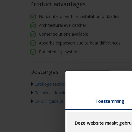
Product advantages
Horizontal or vertical installation of blades
Architectural eye-catcher
Corner solutions available
Absorbs expansion due to heat differences
Patented clip system
Descargas
Catálogo tecnico
Technical drawing
Toestemming
Colour guide 2026
Deze website maakt gebrui