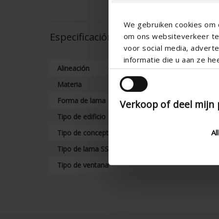
We gebruiken cookies om c
Especificación técnica
om ons websiteverkeer te 
voor social media, adver
informatie die u aan ze he
Alineación
Materia
Forma de lama
Verkoop of deel mijn
Tipo de edificio
Al
Tipo de concepto
Tipo de lama SS Variant
Tipo de ventana