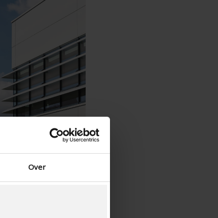
Español - España
Danés - Dinamarca
Norwegian - Norway
Sueco - suecia
English - Ireland
English - Canada
Middle East
Russian - Russia
Chinese - China
Over