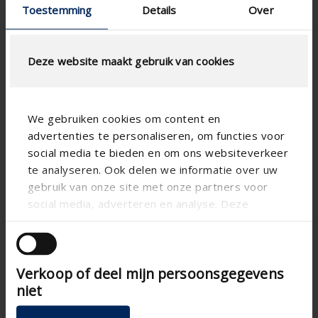
Toestemming
Details
Over
Deze website maakt gebruik van cookies
We gebruiken cookies om content en
Especificación técnica
advertenties te personaliseren, om functies voor
social media te bieden en om ons websiteverkeer
Horizontal
te analyseren. Ook delen we informatie over uw
Alineación
gebruik van onze site met onze partners voor
Aluminum
Materia
social media, adverteren en analyse. Deze
Aero
Forma de lama
partners kunnen deze gegevens combineren met
andere informatie die u aan ze heeft verstrekt of
Apartment , Hospital ,
Tipo de edificio
Office , School , Veranda
die ze hebben verzameld op basis van uw gebruik
Verkoop of deel mijn persoonsgegevens
van hun services.
New construction/Large
Tipo de concepto
renovation project , Project
niet
, Small renovation project