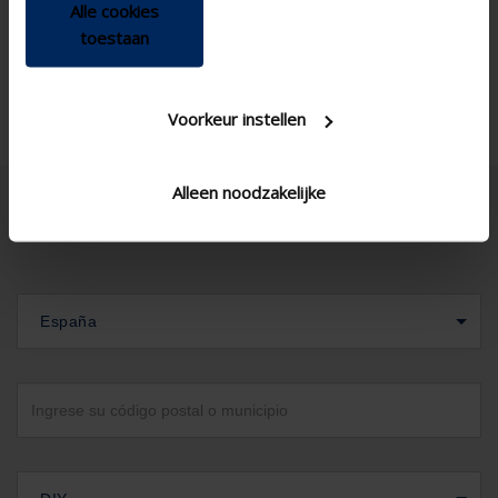
Ica250h2
Tipo de lama SS Variant
Alle cookies
toestaan
Corner window , Standard
Tipo de ventana
window - vertical
Voorkeur instellen
Alleen noodzakelijke
España