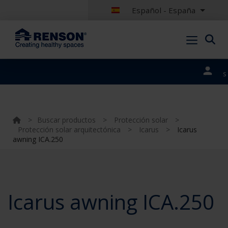
Español - España
Nuestros
portales
>
Buscar productos
>
Protección solar
>
Protección solar arquitectónica
>
Icarus
>
Icarus
awning ICA.250
Icarus awning ICA.250