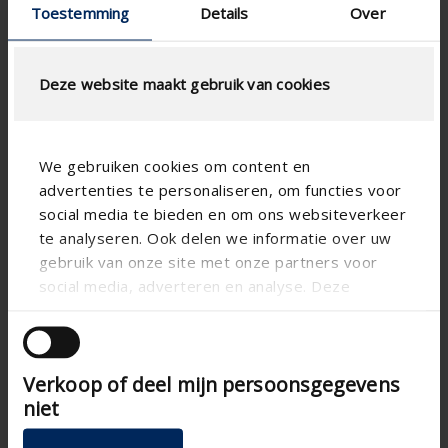
Toestemming
Details
Over
Especificación técnica
Deze website maakt gebruik van cookies
Horizontal
Alineación
Aluminum
Materia
We gebruiken cookies om content en
Aero
Forma de lama
advertenties te personaliseren, om functies voor
social media te bieden en om ons websiteverkeer
Apartment , Hospital ,
Tipo de edificio
Office , School , Veranda
te analyseren. Ook delen we informatie over uw
gebruik van onze site met onze partners voor
New construction/Large
Tipo de concepto
renovation project , Project
social media, adverteren en analyse. Deze
, Small renovation project
partners kunnen deze gegevens combineren met
Ica200h3
andere informatie die u aan ze heeft verstrekt of
Tipo de lama SS Variant
die ze hebben verzameld op basis van uw gebruik
Corner window , Standard
Tipo de ventana
Verkoop of deel mijn persoonsgegevens
van hun services.
window - vertical
niet