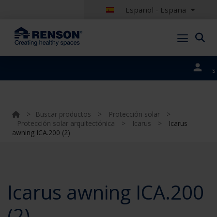
Español - España
Nuestros
portales
>
Buscar productos
>
Protección solar
>
Protección solar arquitectónica
>
Icarus
>
Icarus
awning ICA.200 (2)
Icarus awning ICA.200
(2)