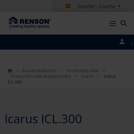
Español - España
Nuestros
portales
>
Buscar productos
>
Protección solar
>
Protección solar arquitectónica
>
Icarus
>
Icarus
ICL.300
Icarus ICL.300