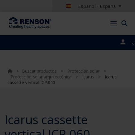
Español - España
Nuestros
portales
>
Buscar productos
>
Protección solar
>
Protección solar arquitectónica
>
Icarus
>
Icarus
cassette vertical ICP.060
Icarus cassette
vertical ICP.060