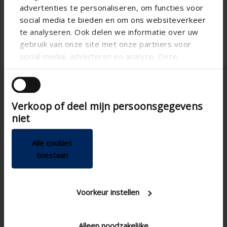
advertenties te personaliseren, om functies voor
social media te bieden en om ons websiteverkeer
te analyseren. Ook delen we informatie over uw
gebruik van onze site met onze partners voor
social media, adverteren en analyse. Deze
partners kunnen deze gegevens combineren met
andere informatie die u aan ze heeft verstrekt of
die ze hebben verzameld op basis van uw gebruik
Verkoop of deel mijn persoonsgegevens
van hun services.
niet
España
Alle cookies
toestaan
Voorkeur instellen
DIY
Alleen noodzakelijke