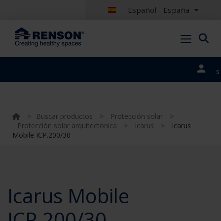
Español - España
Nuestros
portales
>
Buscar productos
>
Protección solar
>
Protección solar arquitectónica
>
Icarus
>
Icarus
Mobile ICP.200/30
Icarus Mobile
ICP.200/30