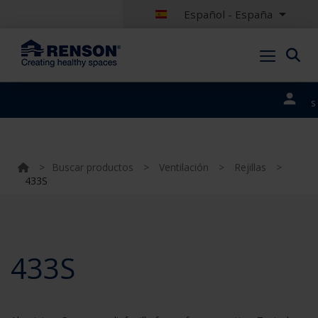
Español - España
Nuestros
portales
>
Buscar productos
>
Ventilación
>
Rejillas
>
433S
433S