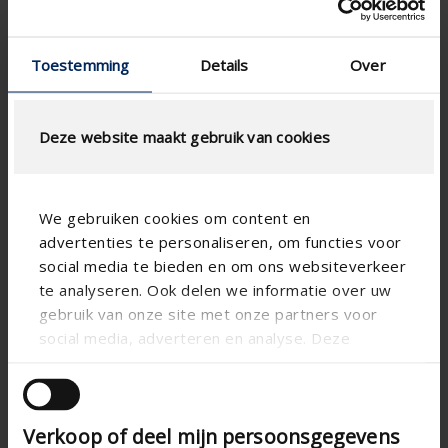
Toestemming
Details
Over
Deze website maakt gebruik van cookies
We gebruiken cookies om content en
advertenties te personaliseren, om functies voor
social media te bieden en om ons websiteverkeer
te analyseren. Ook delen we informatie over uw
Especificaciones basadas en su cálculo
gebruik van onze site met onze partners voor
social media, adverteren en analyse. Deze
RensonSearch.calculation.Gaastype
partners kunnen deze gegevens combineren met
andere informatie die u aan ze heeft verstrekt of
die ze hebben verzameld op basis van uw gebruik
Verkoop of deel mijn persoonsgegevens
van hun services.