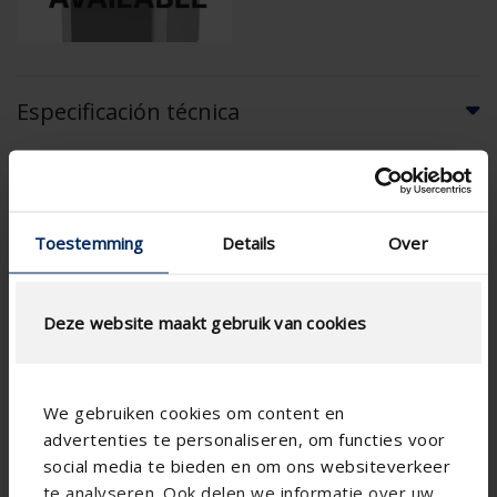
Especificación técnica
App
Función Breeze
Toestemming
Details
Over
Aprobado por CE
Control a demanda
Deze website maakt gebruik van cookies
Ø 180
Diámetro de empalme
No integration
Domótica
Drenaje de espacios secos
We gebruiken cookies om content en
mediante Smartzone
advertenties te personaliseren, om functies voor
RH sensor , VOC sensor ,
Sensores para la detección
social media te bieden en om ons websiteverkeer
CO 2 sensor
de la calidad del aire
te analyseren. Ook delen we informatie over uw