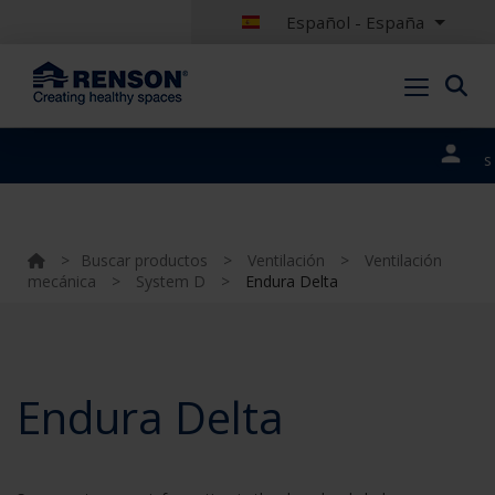
Español - España
Nuestros
portales
>
Buscar productos
>
Ventilación
>
Ventilación
mecánica
>
System D
>
Endura Delta
Endura Delta