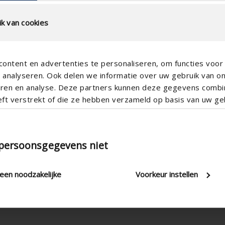
k van cookies
ontent en advertenties te personaliseren, om functies voor 
analyseren. Ook delen we informatie over uw gebruik van o
teren en analyse. Deze partners kunnen deze gegevens comb
eft verstrekt of die ze hebben verzameld op basis van uw geb
Pulsion: 90 m³/u ; extraction: 10
 persoonsgegevens niet
modern
125 mm
leen noodzakelijke
Voorkeur instellen
Vertical , Horizontal