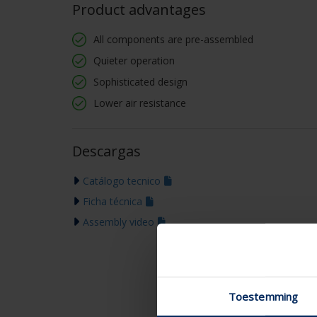
Product advantages
All components are pre-assembled
Quieter operation
Sophisticated design
Lower air resistance
Descargas
Catálogo tecnico
Ficha técnica
Assembly video
Toestemming