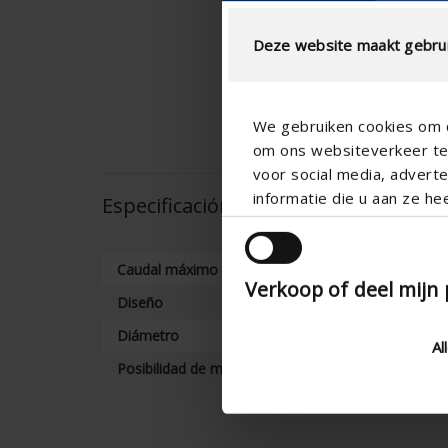
Deze website maakt gebrui
We gebruiken cookies om c
om ons websiteverkeer te 
voor social media, adver
informatie die u aan ze he
Especificación técnica
Caudal máximo
Verkoop of deel mijn
Diseño
Diámetro
Al
Posibilidad de montaje