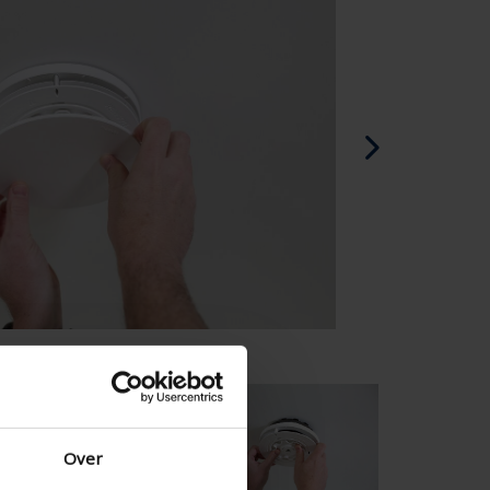
Español - España
Danés - Dinamarca
Norwegian - Norway
Sueco - suecia
English - Ireland
English - Canada
Middle East
Russian - Russia
Chinese - China
Over