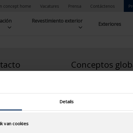
n concept home
Vacatures
Prensa
Contáctenos
Pr
lación
Revestimiento exterior
Exteriores
tacto
Conceptos glob
Healthy Residential Concept
n contacto con nosotros
Health Care Concept
contrarnos
Healthy School Concept
m & Concept Home
Healthy Apartment Concept
iezone 2 Vijverdam
Details
kstraat 10
 WAREGEM
k van cookies
30 00