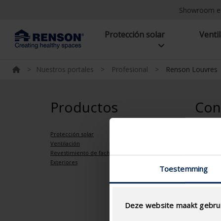
Showroom e
Protección solar
Venti
>
Nuestros portales
>
Profesional
>
Renson Louvres
Productos
Con
Protección solar
Póngase e
Ventilación
Dónde en
Revestimiento de fachadas
Showroo
Exteriores
Industr
Toestemming
Maalbee
B-8790
Deze website maakt gebrui
+32 56 30 