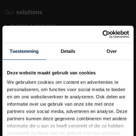
Our
solutions
Building Automation
Heating/Cooling
Outdoor
Toestemming
Details
Over
Siding
Solar shading
Deze website maakt gebruik van cookies
We gebruiken cookies om content en advertenties te
Ventilation
personaliseren, om functies voor social media te bieden
Building automation
en om ons websiteverkeer te analyseren. Ook delen we
informatie over uw gebruik van onze site met onze
Our
total solutions
partners voor social media, adverteren en analyse. Deze
partners kunnen deze gegevens combineren met andere
Health Care Concept
informatie die u aan ze heeft verstrekt of die ze hebben
verzameld op basis van uw gebruik van hun services.
Healthy Apartment Concept