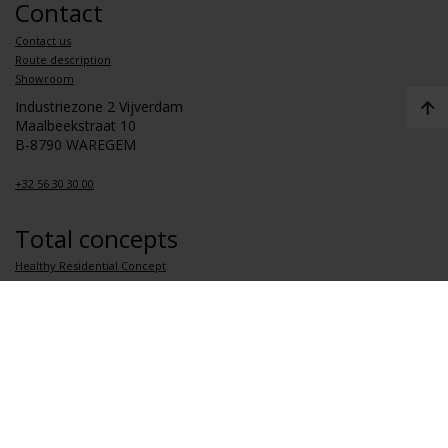
Contact
Contact us
Route description
Showroom
Industriezone 2 Vijverdam
Maalbeekstraat 10
B-8790 WAREGEM
+32 56 30 30 00
Total concepts
Healthy Residential Concept
Health Care Concept
Healthy School Concept
Healthy Apartment Concept
Links
About Renson
Jobs