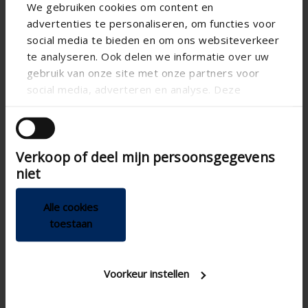
We gebruiken cookies om content en
advertenties te personaliseren, om functies voor
social media te bieden en om ons websiteverkeer
te analyseren. Ook delen we informatie over uw
gebruik van onze site met onze partners voor
social media, adverteren en analyse. Deze
partners kunnen deze gegevens combineren met
andere informatie die u aan ze heeft verstrekt of
die ze hebben verzameld op basis van uw gebruik
Verkoop of deel mijn persoonsgegevens
van hun services.
niet
Hot water tank
Alle cookies
Hot water tank 250l
toestaan
Maintenace-free Duplex tank
For individual projects
Ecodesign B
Voorkeur instellen
Compatible Renson One