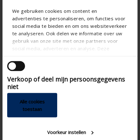
We gebruiken cookies om content en
advertenties te personaliseren, om functies voor
social media te bieden en om ons websiteverkeer
te analyseren. Ook delen we informatie over uw
gebruik van onze site met onze partners voor
social media, adverteren en analyse. Deze
partners kunnen deze gegevens combineren met
andere informatie die u aan ze heeft verstrekt of
die ze hebben verzameld op basis van uw gebruik
Verkoop of deel mijn persoonsgegevens
van hun services.
niet
Aeroo
Alle cookies
toestaan
The quietest valve on the market
Aesthetic design
Quick and simple installation
Voorkeur instellen
Available for both supply and extraction