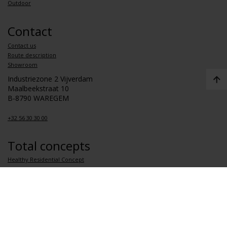
Outdoor
Contact
Contact us
Route description
Showroom
Industriezone 2 Vijverdam
Maalbeekstraat 10
B-8790 WAREGEM
+32 56 30 30 00
Total concepts
Healthy Residential Concept
Health Care Concept
Healthy School Concept
Healthy Apartment Concept
Links