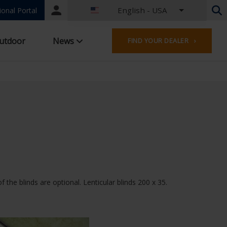
English - USA
Portal
ional Portal
login
Dutch - Belgium
utdoor
News
FIND YOUR DEALER ›
French - Belgium
Dutch - Netherlands
German - Germany
French - France
Worldwide
English - United Kingdom
English - USA
French - Luxembourg
German - Austria
German - Switzerland
French - Switzerland
the blinds are optional. Lenticular blinds 200 x 35.
Czech - Czech Republic
Hungarian - Hungary
Italian - Italy
Polish - Poland