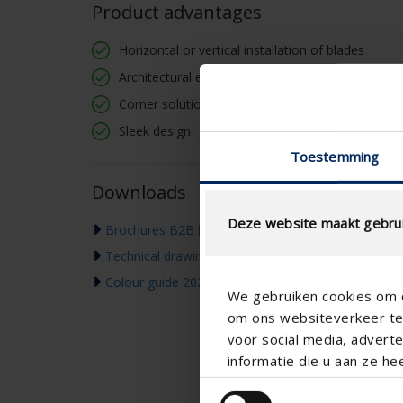
Product advantages
Horizontal or vertical installation of blades
Architectural eye-catcher
Corner solutions available
Sleek design
Toestemming
Downloads
Deze website maakt gebrui
Brochures B2B
Technical drawing
Colour guide 2026
We gebruiken cookies om c
om ons websiteverkeer te 
voor social media, adver
informatie die u aan ze he