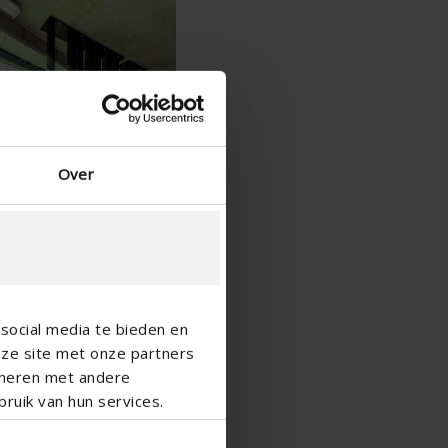
Spanish - Spain
Danish - Denmark
Norwegian - Norway
Swedish - Sweden
English - Ireland
English - Canada
Middle East
Over
Russian - Russia
Chinese - China
social media te bieden en
nze site met onze partners
ineren met andere
ruik van hun services.