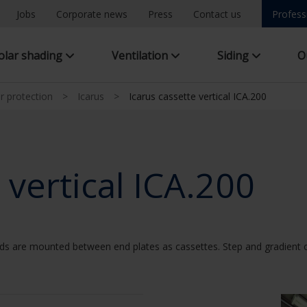
Jobs
Corporate news
Press
Contact us
Profess
olar shading
Ventilation
Siding
O
ar protection
>
Icarus
>
Icarus cassette vertical ICA.200
 vertical ICA.200
ds are mounted between end plates as cassettes. Step and gradient of 