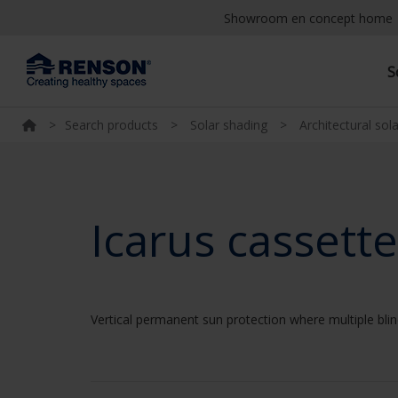
Showroom en concept home
S
>
Search products
>
Solar shading
>
Architectural sol
Icarus cassette
Vertical permanent sun protection where multiple blin