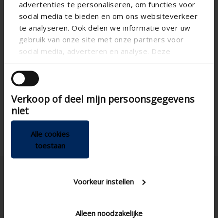
advertenties te personaliseren, om functies voor
social media te bieden en om ons websiteverkeer
te analyseren. Ook delen we informatie over uw
gebruik van onze site met onze partners voor
social media, adverteren en analyse. Deze
partners kunnen deze gegevens combineren met
andere informatie die u aan ze heeft verstrekt of
die ze hebben verzameld op basis van uw gebruik
Verkoop of deel mijn persoonsgegevens
van hun services.
niet
Alle cookies
toestaan
Voorkeur instellen
Alleen noodzakelijke