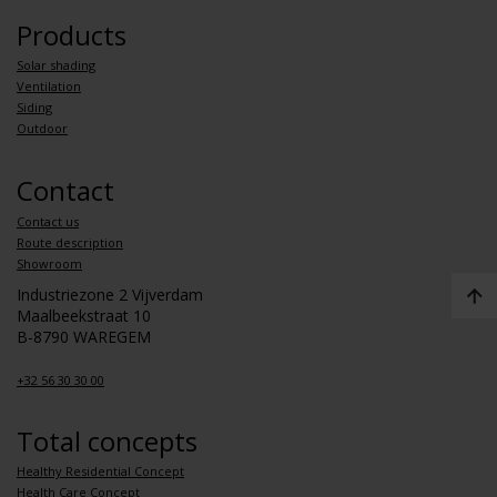
Products
Solar shading
Ventilation
Siding
Outdoor
Contact
Contact us
Route description
Showroom
Industriezone 2 Vijverdam
Maalbeekstraat 10
B-8790 WAREGEM
+32 56 30 30 00
Total concepts
Healthy Residential Concept
Health Care Concept