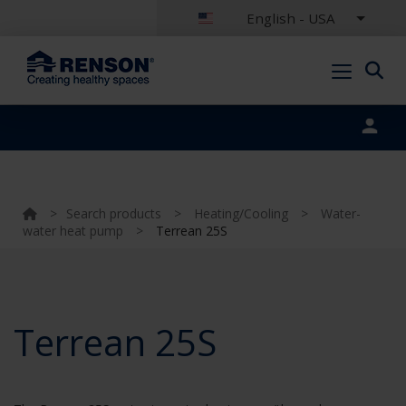
English - USA
Portal login
>
Search products
>
Heating/Cooling
>
Water-
water heat pump
>
Terrean 25S
Terrean 25S