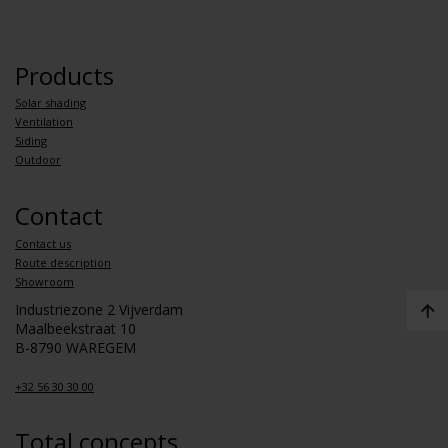
Products
Solar shading
Ventilation
Siding
Outdoor
Contact
Contact us
Route description
Showroom
Industriezone 2 Vijverdam
Maalbeekstraat 10
B-8790 WAREGEM
+32 56 30 30 00
Total concepts