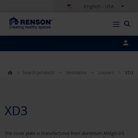
English - USA
Portal login
>
Search products
>
Ventilation
>
Louvers
>
XD3
XD3
The cover plate is manufactured from aluminium AlMgSi 0.5.