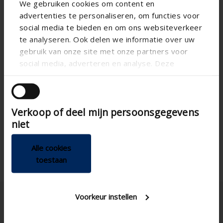
We gebruiken cookies om content en
RensonSearch.calculation.Gaastype
advertenties te personaliseren, om functies voor
social media te bieden en om ons websiteverkeer
te analyseren. Ook delen we informatie over uw
gebruik van onze site met onze partners voor
social media, adverteren en analyse. Deze
RensonSearch.info.DoeEenControle
partners kunnen deze gegevens combineren met
andere informatie die u aan ze heeft verstrekt of
AIRFLOW CALCULATION
die ze hebben verzameld op basis van uw gebruik
Verkoop of deel mijn persoonsgegevens
van hun services.
Technical Specifications
niet
Alle cookies
toestaan
Voorkeur instellen