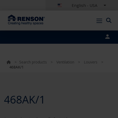
English - USA
Portal login
>
Search products
>
Ventilation
>
Louvers
>
468AK/1
468AK/1