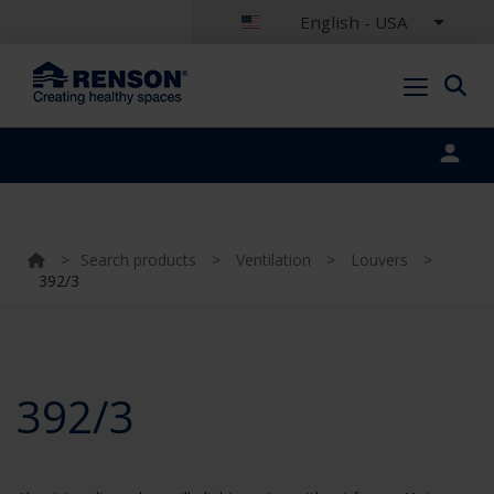
English - USA
Portal login
>
Search products
>
Ventilation
>
Louvers
>
392/3
392/3