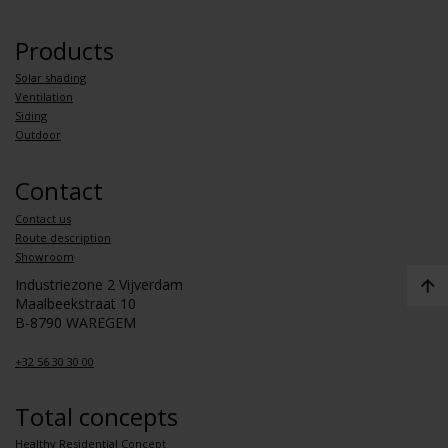
Products
Solar shading
Ventilation
Siding
Outdoor
Contact
Contact us
Route description
Showroom
Industriezone 2 Vijverdam
Maalbeekstraat 10
B-8790 WAREGEM
+32 56 30 30 00
Total concepts
Healthy Residential Concept