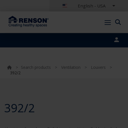
English - USA
Portal login
>
Search products
>
Ventilation
>
Louvers
>
392/2
392/2