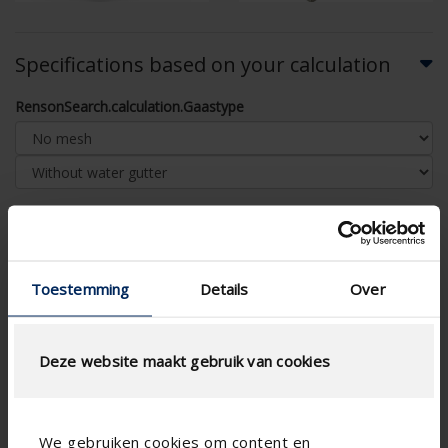
Specifications based on your calculation
RensonSearch.calculation.Gaastype
AIRFLOW CALCULATION
Toestemming
Details
Over
Technical Specifications
Physical Free Passage (%)
76
Deze website maakt gebruik van cookies
slat step (mm)
13
technical.standaardgaastype
-
We gebruiken cookies om content en