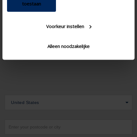
AIRFLOW CALCULATION
toestaan
Technical Specifications
Voorkeur instellen
Alleen noodzakelijke
United States