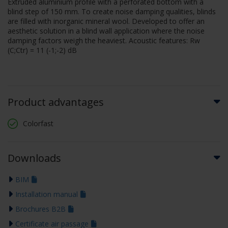
Extruded aluminium profile with a perforated bottom with a
blind step of 150 mm. To create noise damping qualities, blinds
are filled with inorganic mineral wool. Developed to offer an
aesthetic solution in a blind wall application where the noise
damping factors weigh the heaviest. Acoustic features: Rw
(C;Ctr) = 11 (-1;-2) dB
Product advantages
Colorfast
Downloads
BIM
Installation manual
Brochures B2B
Certificate air passage