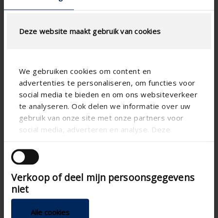
Deze website maakt gebruik van cookies
We gebruiken cookies om content en
advertenties te personaliseren, om functies voor
social media te bieden en om ons websiteverkeer
te analyseren. Ook delen we informatie over uw
gebruik van onze site met onze partners voor
Specifications based on your calculation
social media, adverteren en analyse. Deze
partners kunnen deze gegevens combineren met
RensonSearch.calculation.Gaastype
andere informatie die u aan ze heeft verstrekt of
die ze hebben verzameld op basis van uw gebruik
Verkoop of deel mijn persoonsgegevens
van hun services.
niet
RensonSearch.info.DoeEenControle
Alle cookies