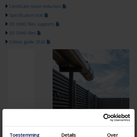
Certificate noise reduction
Specification text
3D DWG files supports
3D DWG files
Colour guide 2026
Toestemming
Details
Over