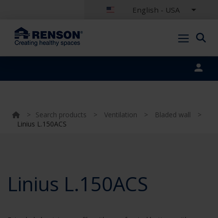
English - USA
Portal login
>
Search products
>
Ventilation
>
Bladed wall
>
Linius L.150ACS
Linius L.150ACS