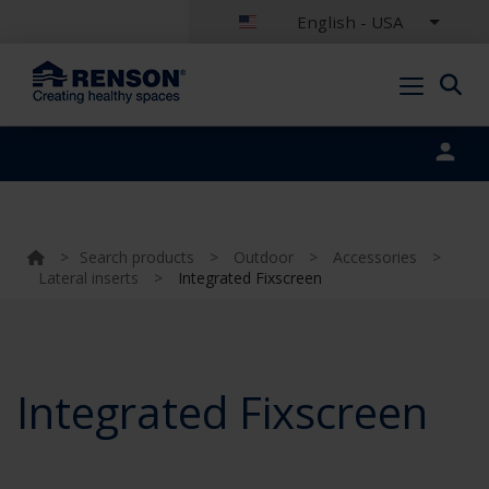
English - USA
Portal login
>
Search products
>
Outdoor
>
Accessories
>
Lateral inserts
>
Integrated Fixscreen
Integrated Fixscreen