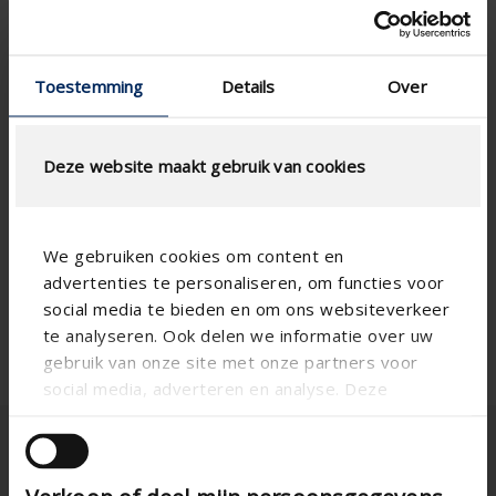
Toestemming
Details
Over
Deze website maakt gebruik van cookies
We gebruiken cookies om content en
advertenties te personaliseren, om functies voor
social media te bieden en om ons websiteverkeer
te analyseren. Ook delen we informatie over uw
gebruik van onze site met onze partners voor
social media, adverteren en analyse. Deze
partners kunnen deze gegevens combineren met
andere informatie die u aan ze heeft verstrekt of
die ze hebben verzameld op basis van uw gebruik
van hun services.