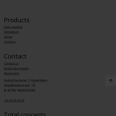
Products
Solar shading
Ventilation
Siding
Outdoor
Contact
Contact us
Route description
Showroom
Industriezone 2 Vijverdam
Maalbeekstraat 10
B-8790 WAREGEM
+32 56 30 30 00
Total concepts