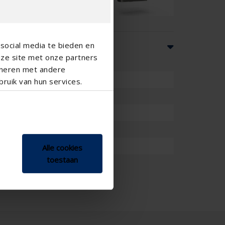
social media te bieden en
nze site met onze partners
ineren met andere
ruik van hun services.
Alle cookies
toestaan