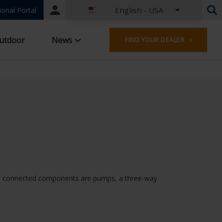
English - USA
Portal
ional Portal
login
Dutch - Belgium
utdoor
News
FIND YOUR DEALER ›
French - Belgium
Dutch - Netherlands
German - Germany
French - France
Worldwide
English - United Kingdom
English - USA
French - Luxembourg
German - Austria
German - Switzerland
French - Switzerland
The connected components are pumps, a three-way
English - Ireland
English - Canada
Middle East
Russian - Russia