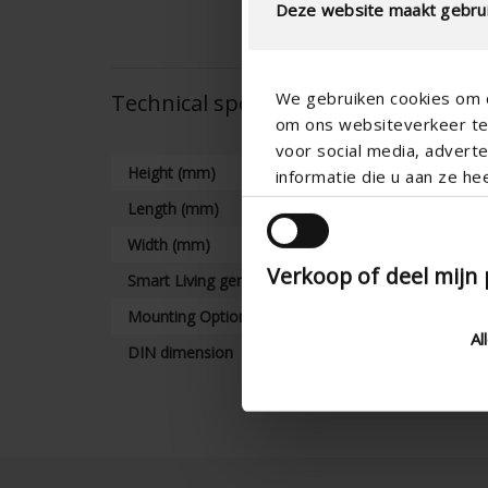
Deze website maakt gebrui
We gebruiken cookies om c
Technical specifications
om ons websiteverkeer te 
voor social media, adver
Height (mm)
informatie die u aan ze he
Length (mm)
Width (mm)
Verkoop of deel mijn
Smart Living generation
Mounting Options
Al
DIN dimension