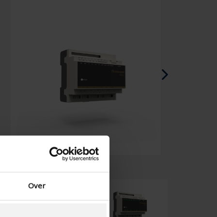
Chinese - China
Over