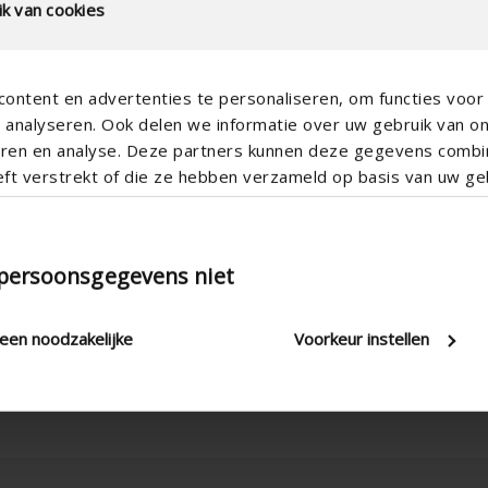
k van cookies
ontent en advertenties te personaliseren, om functies voor 
analyseren. Ook delen we informatie over uw gebruik van o
teren en analyse. Deze partners kunnen deze gegevens comb
90
eft verstrekt of die ze hebben verzameld op basis van uw geb
107
58
 persoonsgegevens niet
GEN3
DIN-rail
leen noodzakelijke
Voorkeur instellen
6 modules