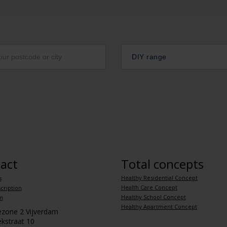
DIY range
act
Total concepts
Healthy Residential Concept
s
Health Care Concept
cription
Healthy School Concept
m
Healthy Apartment Concept
iezone 2 Vijverdam
kstraat 10