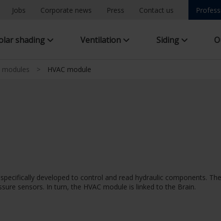
Jobs
Corporate news
Press
Contact us
Profess
olar shading
Ventilation
Siding
O
n modules
>
HVAC module
 specifically developed to control and read hydraulic components. 
ure sensors. In turn, the HVAC module is linked to the Brain.