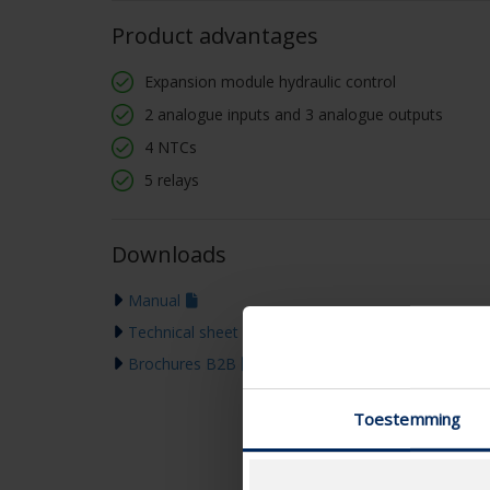
Product advantages
Expansion module hydraulic control
2 analogue inputs and 3 analogue outputs
4 NTCs
5 relays
Downloads
Manual
Technical sheet
Brochures B2B
Toestemming