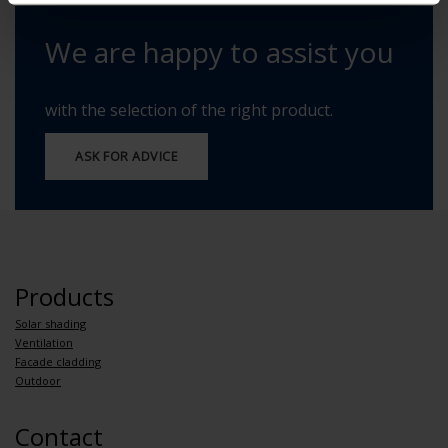
We are happy to assist you
with the selection of the right product.
ASK FOR ADVICE
Products
Solar shading
Ventilation
Facade cladding
Outdoor
Contact