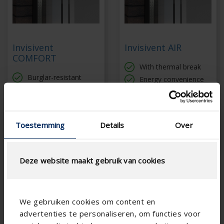
Invisivent
Invisivent AIR
COMFORT
With thermal break
Burglar-resistant
Energy convenience
With thermal break
Aesthetic window
profile solution
Aesthetic window
profile solution
Optional High-Rise
version
Optional High-Rise
Toestemming
Details
Over
version
Deze website maakt gebruik van cookies
We gebruiken cookies om content en
advertenties te personaliseren, om functies voor