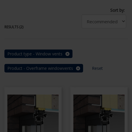
Sort by:
RESULTS (2)
Product type - Window vents
Product - Overframe windowvents
Reset