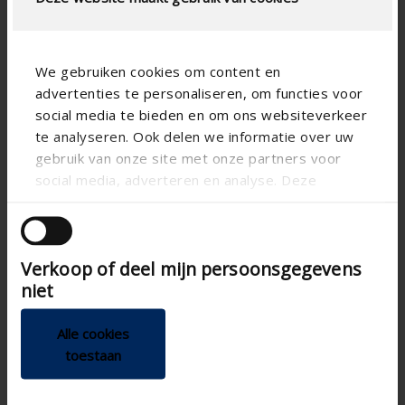
We gebruiken cookies om content en
advertenties te personaliseren, om functies voor
social media te bieden en om ons websiteverkeer
te analyseren. Ook delen we informatie over uw
gebruik van onze site met onze partners voor
social media, adverteren en analyse. Deze
partners kunnen deze gegevens combineren met
andere informatie die u aan ze heeft verstrekt of
Heat pump boiler
die ze hebben verzameld op basis van uw gebruik
Verkoop of deel mijn persoonsgegevens
van hun services.
Water-water heat pump boiler 200l
niet
Natural refrigerant R290
Renson One connection
Alle cookies
toestaan
Near-silent operation
Ecodesign A+