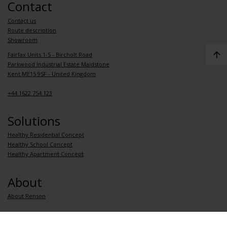
Contact
Contact us
Route description
Showroom
Fairfax Units 1-5 - Bircholt Road
Parkwood Industrial Estate Maidstone
Kent ME15 9SF - United Kingdom
+44 1622 754 123
Solutions
Healthy Residential Concept
Healthy School Concept
Healthy Apartment Concept
About
About Renson