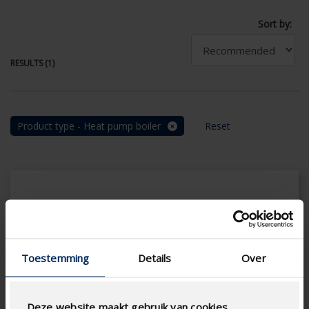
Sort by:
RESULTS (1)
Product type - Heat pump boiler
Reset
Toestemming
Details
Over
Deze website maakt gebruik van cookies