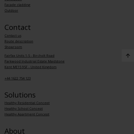
Facade cladding
Outdoor
Contact
Contact us
Route description
Showroom
Fairfax Units 1-5 - Bircholt Road
Parkwood Industrial Estate Maidstone
Kent ME15 9SF - United Kingdom
+44 1622 754 123
Solutions
Healthy Residential Concept
Healthy School Concept
Healthy Apartment Concept
About