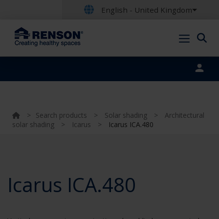
English - United Kingdom
Portal login
>
Search products
>
Solar shading
>
Architectural
solar shading
>
Icarus
>
Icarus ICA.480
Icarus ICA.480