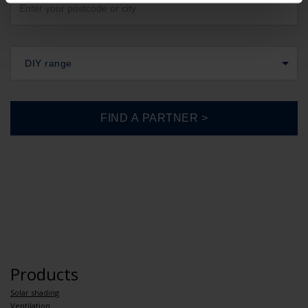
DIY range
Products
Solar shading
Ventilation