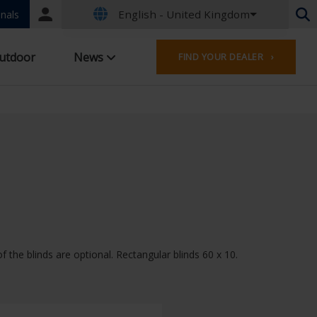
English - United Kingdom
Portal
nals
login
Dutch - Belgium
utdoor
News
FIND YOUR DEALER ›
French - Belgium
Dutch - Netherlands
German - Germany
French - France
Worldwide
English - United Kingdom
English - USA
French - Luxembourg
German - Austria
German - Switzerland
French - Switzerland
the blinds are optional. Rectangular blinds 60 x 10.
Czech - Czech Republic
Hungarian - Hungary
Italian - Italy
Polish - Poland