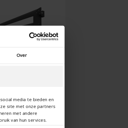
Spanish - Spain
Danish - Denmark
Norwegian - Norway
Swedish - Sweden
English - Ireland
English - Canada
Middle East
Russian - Russia
Over
Chinese - China
social media te bieden en
nze site met onze partners
ineren met andere
ruik van hun services.