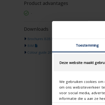
Product advantages
-
Downloads
Brochures B2B
Toestemming
BIM
Colour guide 2026
Deze website maakt gebrui
We gebruiken cookies om c
om ons websiteverkeer te 
voor social media, adver
informatie die u aan ze he