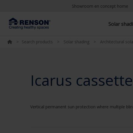
Showroom en concept home
Solar shad
>
Search products
>
Solar shading
>
Architectural sol
Icarus cassette
Vertical permanent sun protection where multiple blin