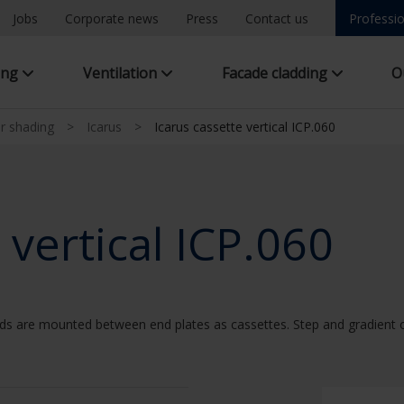
Jobs
Corporate news
Press
Contact us
Professio
ing
Ventilation
Facade cladding
O
ar shading
>
Icarus
>
Icarus cassette vertical ICP.060
 vertical ICP.060
ds are mounted between end plates as cassettes. Step and gradient of 