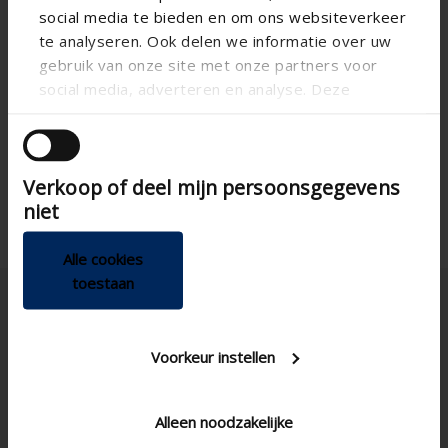
social media te bieden en om ons websiteverkeer
te analyseren. Ook delen we informatie over uw
gebruik van onze site met onze partners voor
social media, adverteren en analyse. Deze
partners kunnen deze gegevens combineren met
andere informatie die u aan ze heeft verstrekt of
die ze hebben verzameld op basis van uw gebruik
Verkoop of deel mijn persoonsgegevens
van hun services.
niet
Alle cookies
toestaan
Voorkeur instellen
United Kingdom
Alleen noodzakelijke