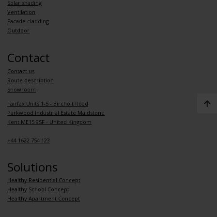
Solar shading
Ventilation
Facade cladding
Outdoor
Contact
Contact us
Route description
Showroom
Fairfax Units 1-5 - Bircholt Road
Parkwood Industrial Estate Maidstone
Kent ME15 9SF - United Kingdom
+44 1622 754 123
Solutions
Healthy Residential Concept
Healthy School Concept
Healthy Apartment Concept