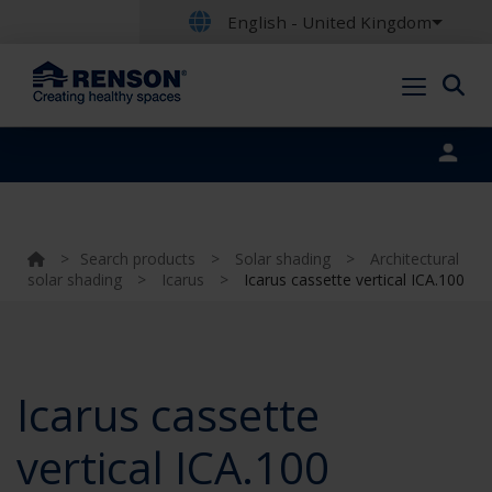
English - United Kingdom
Portal login
>
Search products
>
Solar shading
>
Architectural
solar shading
>
Icarus
>
Icarus cassette vertical ICA.100
Icarus cassette
vertical ICA.100