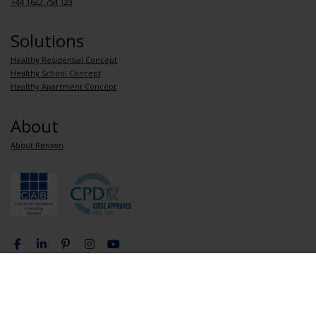
+44 1622 754 123
Solutions
Healthy Residential Concept
Healthy School Concept
Healthy Apartment Concept
About
About Renson
Privacy Policy
General terms and conditions