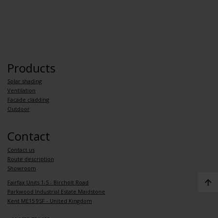
Products
Solar shading
Ventilation
Facade cladding
Outdoor
Contact
Contact us
Route description
Showroom
Fairfax Units 1-5 - Bircholt Road
Parkwood Industrial Estate Maidstone
Kent ME15 9SF - United Kingdom