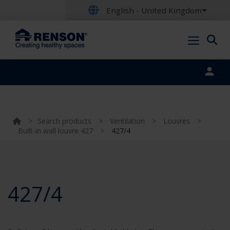
English - United Kingdom
Portal login
>
Search products
>
Ventilation
>
Louvres
>
Built-in wall louvre 427
>
427/4
427/4