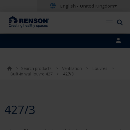
English - United Kingdom
Portal login
>
Search products
>
Ventilation
>
Louvres
>
Built-in wall louvre 427
>
427/3
427/3