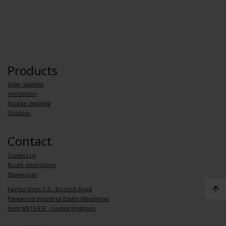
Products
Solar shading
Ventilation
Facade cladding
Outdoor
Contact
Contact us
Route description
Showroom
Fairfax Units 1-5 - Bircholt Road
Parkwood Industrial Estate Maidstone
Kent ME15 9SF - United Kingdom