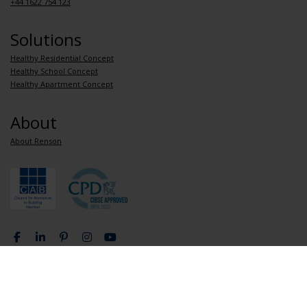
+44 1622 754 123
Solutions
Healthy Residential Concept
Healthy School Concept
Healthy Apartment Concept
About
About Renson
Privacy Policy
General terms and conditions