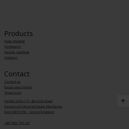
Products
Solar shading
Ventilation
Facade cladding
Outdoor
Contact
Contact us
Route description
Showroom
Fairfax Units 1-5 - Bircholt Road
Parkwood Industrial Estate Maidstone
Kent ME15 9SF - United Kingdom
+44 1622 754 123