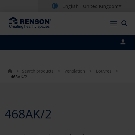
English - United Kingdom
Portal login
>
Search products
>
Ventilation
>
Louvres
>
468AK/2
468AK/2