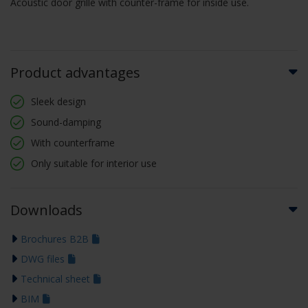
Acoustic door grille with counter-frame for inside use.
Product advantages
Sleek design
Sound-damping
With counterframe
Only suitable for interior use
Downloads
Brochures B2B
DWG files
Technical sheet
BIM