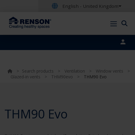
English - United Kingdom
Portal login
>
Search products
>
Ventilation
>
Window vents
>
Glazed-in vents
>
THM90evo
>
THM90 Evo
THM90 Evo