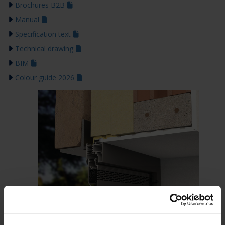
Brochures B2B
Manual
Specification text
Technical drawing
BIM
Colour guide 2026