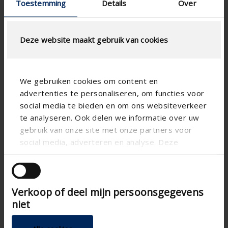
Toestemming
Details
Over
Deze website maakt gebruik van cookies
We gebruiken cookies om content en
advertenties te personaliseren, om functies voor
social media te bieden en om ons websiteverkeer
te analyseren. Ook delen we informatie over uw
gebruik van onze site met onze partners voor
Technical specifications
social media, adverteren en analyse. Deze
partners kunnen deze gegevens combineren met
andere informatie die u aan ze heeft verstrekt of
Adjustable
Step control
die ze hebben verzameld op basis van uw gebruik
Electric , Manual
Control
Verkoop of deel mijn persoonsgegevens
van hun services.
niet
3.80
U-value
2500
Maximum length (mm)