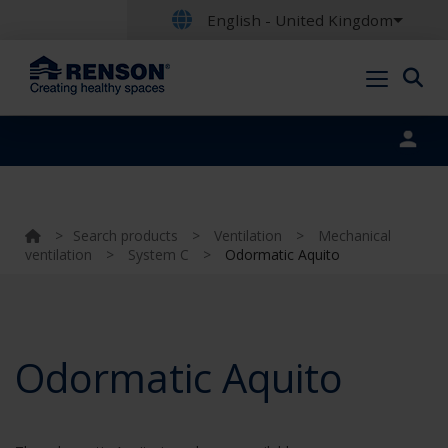
English - United Kingdom
Portal login
>
Search products
>
Ventilation
>
Mechanical
ventilation
>
System C
>
Odormatic Aquito
Odormatic Aquito