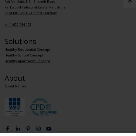
Fairfax Units 1-5 - Bircholt Road
Parkwood Industrial Estate Maidstone
Kent ME15 9SF - United Kingdom
+44 1622 754 123
Solutions
Healthy Residential Concept
Healthy School Concept
Healthy Apartment Concept
About
About Renson