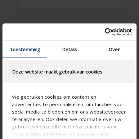
Toestemming
Details
Over
Deze website maakt gebruik van cookies
Technical specifications
180
We gebruiken cookies om content en
Maximum flow
advertenties te personaliseren, om functies voor
115
Height (mm)
social media te bieden en om ons websiteverkeer
Horizontal
Install option
te analyseren. Ook delen we informatie over uw
gebruik van onze site met onze partners voor
Joinable
social media, adverteren en analyse. Deze