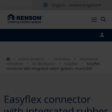
English - United Kingdom
Portal login
>
Search products
>
Ventilation
>
Mechanical
ventilation
>
Air distribution
>
Easyflex
>
Easyflex
connector with integrated rubber gaskets, round Ø80
Easyflex connector
with integrated rubber