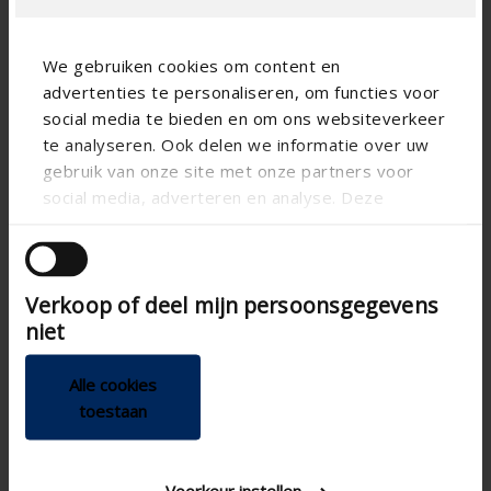
We gebruiken cookies om content en
advertenties te personaliseren, om functies voor
social media te bieden en om ons websiteverkeer
te analyseren. Ook delen we informatie over uw
gebruik van onze site met onze partners voor
social media, adverteren en analyse. Deze
partners kunnen deze gegevens combineren met
andere informatie die u aan ze heeft verstrekt of
die ze hebben verzameld op basis van uw gebruik
Technical specifications
Verkoop of deel mijn persoonsgegevens
van hun services.
niet
Air tightness class D
Air tightness class
Alle cookies
Joinable
toestaan
Voorkeur instellen