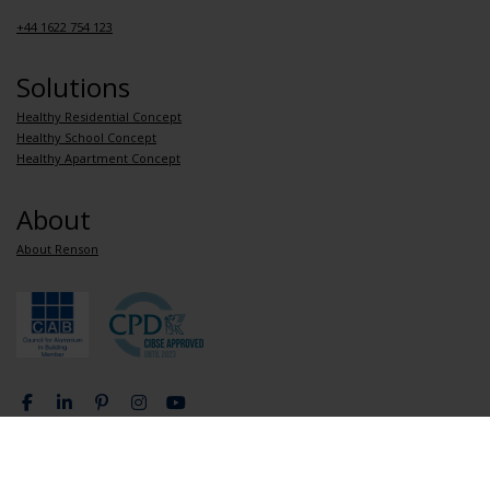
+44 1622 754 123
Solutions
Healthy Residential Concept
Healthy School Concept
Healthy Apartment Concept
About
About Renson
Privacy Policy
General terms and conditions