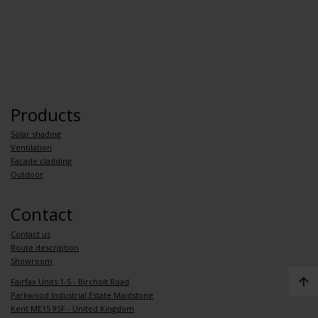
Products
Solar shading
Ventilation
Facade cladding
Outdoor
Contact
Contact us
Route description
Showroom
Fairfax Units 1-5 - Bircholt Road
Parkwood Industrial Estate Maidstone
Kent ME15 9SF - United Kingdom